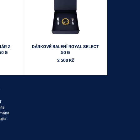
D
U
K
T
Ů
IÁR Z
DÁRKOVÉ BALENÍ ROYAL SELECT
50 G
50 G
2 500 Kč
i
íte
rmána.
jící