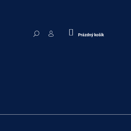
NÁKUPNÍ
HLEDAT
KOŠÍK
Prázdný košík
PŘIHLÁŠENÍ
Následující
ERA OSIETRA 50 G