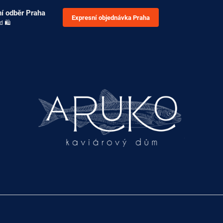
í odběr Praha
Expresní objednávka Praha
d 🛍️
CO POTŘEBUJETE NAJÍT?
HLEDAT
DOPORUČUJEME
KAVIÁR SEVRUGA 50 G
KAVIÁR Z JESET