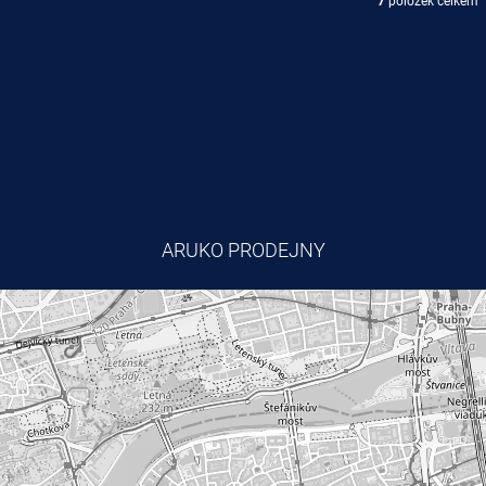
7
položek celkem
O
V
L
Á
D
A
C
Í
P
R
V
K
ARUKO PRODEJNY
Y
V
Ý
P
I
S
U