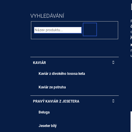
ARUKO. VÁHA 100 G. USA
O
590 Kč
S
VYHLEDÁVÁNÍ
T
R
HLEDAT
A
N
N
Í
K
Přeskočit
KAVIÁR
A
kategorie
P
T
A
Kaviár z divokého lososa keta
E
G
N
O
Kaviár ze pstruha
E
R
L
I
PRAVÝ KAVIÁR Z JESETERA
E
Beluga
Jeseter bílý