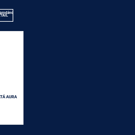
prodáno
ETAIL
ATÁ AURA