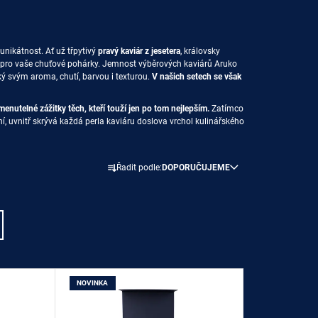
 unikátnost. Ať už třpytivý
pravý kaviár z jesetera
, královsky
í pro vaše chuťové pohárky. Jemnost výběrových kaviárů Aruko
ický svým aroma, chutí, barvou i texturou.
V našich setech se však
menutelné zážitky těch, kteří touží jen po tom nejlepším.
Zatímco
í, uvnitř skrývá každá perla kaviáru doslova vrchol kulinářského
Ř
Řadit podle:
DOPORUČUJEME
A
Z
E
N
Í
P
NOVINKA
R
O