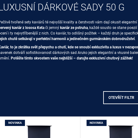
2 120 Kč
1 900 Kč
LUXUSNÍ DÁRKOVÉ SADY 50 G
Pečlivě tvořené sety kaviárů té nejvyšší kvality a čerstvosti vám dají okusit elegantní
červený kaviár z lososa Keta
či jemný
kaviár ze pstruha
, každé sousto se stane poezi
ocení i ty nejvytříbenější z nich. Co kaviár, to odlišný požitek – každý druh je specif
jejich chutě setkávají v perfektní harmonii a jedinečném gurmánském dobrodružství
.
Kaviár, to je zkrátka svět přepychu a chutí, kde se snoubí exkluzivita a luxus v nezapo
navenek dotváří sofistikovanost dárkových sad Aruko jejich elegantní a vkusné balen
umění.
Potěšte tímto skvostem vaše nejbližší – darujte exkluzivní chuťový zážitek!
OTEVŘÍT FILTR
V
NOVINKA
NOVINKA
Ý
P