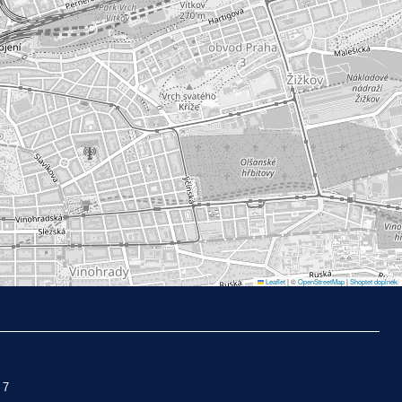
Leaflet
|
©
OpenStreetMap
|
Shoptet doplnek
 7