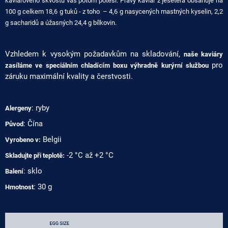
kaviárového skvostu vás potom potěší. Pravý kaviár z jesetera obsahuje na
100 g celkem 18,6 g tuků - z toho – 4,6 g nasycených mastných kyselin, 2,2
g sacharidů a úžasných 24,4 g bílkovin.
Vzhledem k vysokým požadavkům na skladování,
naše kaviáry
pro
zasíláme ve speciálním chladícím boxu výhradně kurýrní službou
záruku maximální kvality a čerstvosti.
: ryby
Alergeny
: Čína
Původ
Belgii
Vyrobeno v:
-2 °C až +2 °C
Skladujte při teplotě:
: sklo
Balení
: 30 g
Hmotnost