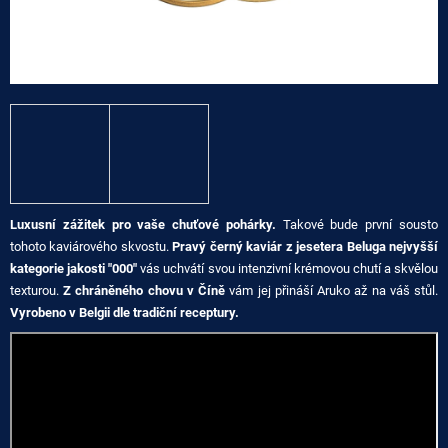
A
J
Í
T
?
Luxusní zážitek pro vaše chuťové pohárky.
Takové bude první sousto
HLEDAT
tohoto kaviárového skvostu.
Pravý černý kaviár z jesetera Beluga nejvyšší
kategorie jakosti "000"
vás uchvátí svou intenzivní krémovou chutí a skvělou
texturou.
Z chráněného chovu v Číně
vám jej přináší Aruko až na váš stůl.
D
Vyrobeno v Belgii dle tradiční receptury.
O
P
O
R
U
Č
U