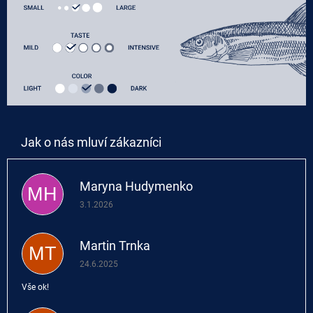
Maryna Hudymenko
MH
Hodnocení obchodu je 5 z 5 hvězdiček.
3.1.2026
Martin Trnka
MT
Hodnocení obchodu je 5 z 5 hvězdiček.
24.6.2025
Vše ok!