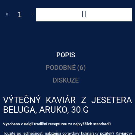
DO
KOŠÍKU
POPIS
PODOBNÉ (6)
DISKUZE
VÝTEČNÝ KAVIÁR Z JESETERA
BELUGA, ARUKO, 30 G
Vyrobeno v Belgii tradiční recepturou za nejvyšších standardů.
Toužíte po jedinečnosti nabízející opravdový kulinářský požitek? Kaviárový