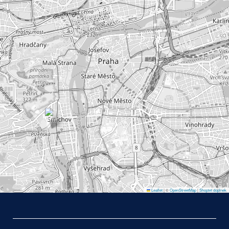
Leaflet
|
©
OpenStreetMap
|
Shoptet doplnek