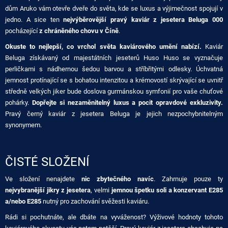
dům Aruko vám otevře dveře do světa, kde se luxus a výjimečnost spojují v
jedno. A sice ten
nejvýběrovější pravý kaviár z jesetera Beluga 000
pocházející
z chráněného chovu v Číně
.
Okuste to nejlepší, co vrchol světa kaviárového umění nabízí.
Kaviár
Beluga získávaný od majestátních jeseterů Huso Huso se vyznačuje
perličkami s nádhernou šedou barvou a stříbřitými odlesky. Úchvatná
jemnost protínající se s bohatou intenzitou a krémovostí skrývající se uvnitř
středně velkých jiker bude doslova gurmánskou symfonií pro vaše chuťové
pohárky.
Dopřejte si nezaměnitelný luxus a pocit opravdové exkluzivity.
Pravý černý kaviár z jesetera Beluga je jejich nezpochybnitelným
synonymem.
ČISTÉ SLOŽENÍ
Ve složení nenajdete
nic zbytečného navíc
. Zahrnuje pouze ty
nejvybranější jikry z jesetera
, velmi
jemnou špetku soli a konzervant E285
a/nebo E285
nutný pro zachování svěžesti kaviáru.
Rádi si pochutnáte, ale dbáte na vyváženost? Výživové hodnoty tohoto