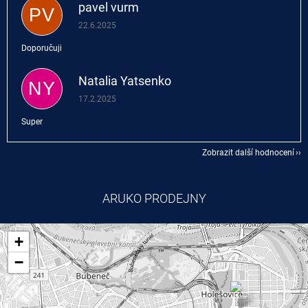
pavel vurm
PV
Hodnocení obchodu je 5 z 5 hvězdiček.
22.6.2025
Doporučuji
Natalia Yatsenko
NY
Hodnocení obchodu je 5 z 5 hvězdiček.
17.2.2025
Super
Zobrazit další hodnocení
ARUKO PRODEJNY
+
−